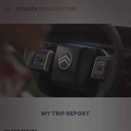
Skip
to
CITROËN
SERVICES STORE
main
content
Main
navigation
MY TRIP REPORT
MY TRIP REPORT