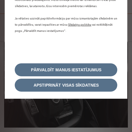
MY TRIP REPORT
sīkdatnes, lai atainotu Jūsu interesēm piemērotas reklāmas.
Ja vēlaties uzzināt papildinformāciju par mūsu izmantotajām sīkdatnēm un
SEKOJIET SAVIEM BRAUCIENIEM
to pārvaldību, varat iepazīties ar mūsu
Sīkdatņu politiku
vai noklikšķināt
pogu „Pārvaldīt manus iestatījumus”.
PĀRVALDĪT MANUS IESTATĪJUMUS
APSTIPRINĀT VISAS SĪKDATNES