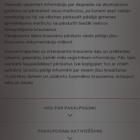
Vienmēr saņemiet informāciju par degvielas vai akumulatora
patēriņu un pārskatiet visus maršrutus, pa kuriem esat ceļojis -
neatkarīgi no tā, vai vēlaties pārbaudīt pēdējā ģimenes
apmeklējuma maršrutu vai pārskatīt biežāk veiktos
komandējuma braucienus.
Pakalpojums Mans braucienu pārskats veido pilnīgu jūsu
braucienu dokumentāciju mākonī.
Koncentrējieties uz interesanto brauciena daļu un izvēlieties
nākamo galamērķi, kamēr mēs reģistrēsim informāciju. Pēc tam
vienkārši lejupielādējiet pārskatus (vai kopīgojiet tos ar citām
ierīcēm), lai būtu pilnīgi informēti par visiem jūsu braukšanas
statistikas datiem un uzlabotu turpmākos braucienus, ietaupot
laiku un naudu.
VISS PAR PAKALPOJUMU
PAKALPOJUMU AKTIVIZĒŠANA