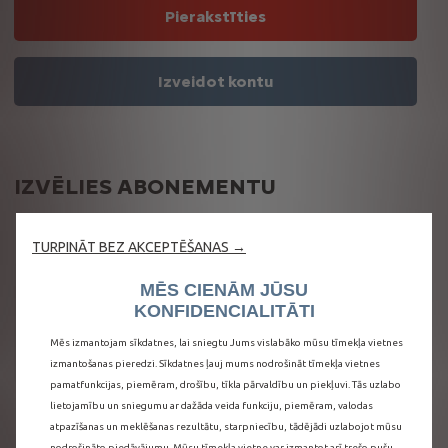
Pierakstīties
Izveidot kontu
IZVĒLIES ABONEMENTU
TURPINĀT BEZ AKCEPTĒŠANAS →
10
gadi
MĒS CIENĀM JŪSU
KONFIDENCIALITĀTI
Iekļauts
Mēs izmantojam sīkdatnes, lai sniegtu Jums vislabāko mūsu tīmekļa vietnes
jūsu automašīnas
izmantošanas pieredzi. Sīkdatnes ļauj mums nodrošināt tīmekļa vietnes
cenā
pamatfunkcijas, piemēram, drošību, tīkla pārvaldību un piekļuvi. Tās uzlabo
lietojamību un sniegumu ar dažāda veida funkciju, piemēram, valodas
atpazīšanas un meklēšanas rezultātu, starpniecību, tādējādi uzlabojot mūsu
nodrošināto piedāvājumu. Mūsu tīmekļa vietne var izmantot arī trešo pušu