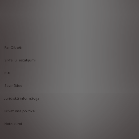
Par Citroën
Footer
Sīkfailu iestatījumi
menu
BUJ
Sazināties
Juridiskā informācija
Privātuma politika
Noteikumi
Privātums un dati