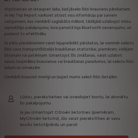
Atpūtieties un ietaupiet laiku, kad jāseko līdzi braucienu pārskatiem.
Ar My Trip Report varēsiet atrast visu informāciju par saviem
ceļojumiem, kas vienkārši saglabāta mākonī, tādējādi uzlabojot mūsu
iepriekšējo pakalpojumu, kura pamatā bija Bluetooth savienojums, un
padarot to efektīvāku.
Ar pāris pieskārieniem varat lejupielādēt pārskatus, lai vienmēr sekotu
līdzi sava transportlīdzekļa braukšanas statistikai, piemēram, vidējam
ātrumam vai patēriņam. Izmantojot šīs zināšanas, varat uzlabot
savus turpmākos braucienus vai braukšanas paradumus, lai sekotu līdzi
laikam un izmaksām.
Vienkārši brauciet mierīgi un ļaujiet mums sekot līdzi detaļām.
Lūdzu, pierakstieties vai izveidojiet kontu, lai abonētu
šo pakalpojumu
Ja jau izmantojat Citroën lietotnes (piemēram,
MyCitroën lietotni), Jūs varat pierakstīties ar savu
esošo lietotājvārdu un paroli